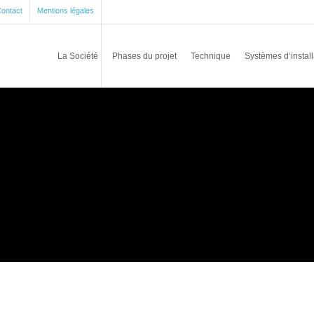
ontact
Mentions légales
La Société
Phases du projet
Technique
Systèmes d‘install