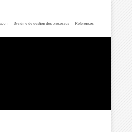
ation
Système de gestion des processus
Références