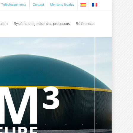
Téléchargements
Contact
Mentions légales
ation
Système de gestion des processus
Références