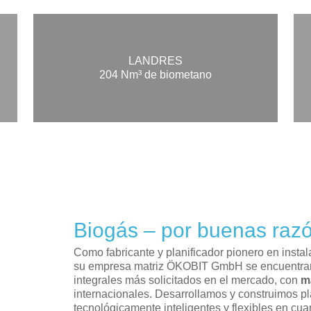
LANDRES
204 Nm³ de biometano
Biogás – por buenas raz
Como fabricante y planificador pionero en insta
su empresa matriz ÖKOBIT GmbH se encuentran 
integrales más solicitados en el mercado, con
m
internacionales. Desarrollamos y construimos p
tecnológicamente inteligentes y flexibles en cua