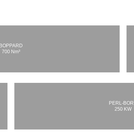
BOPPARD
700 Nm³
PERL-BO
250 KW