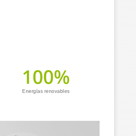
100
%
Energías renovables