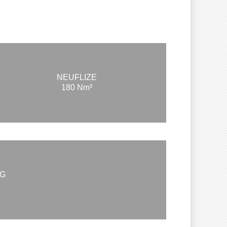
NEUFLIZE
180 Nm³
RG